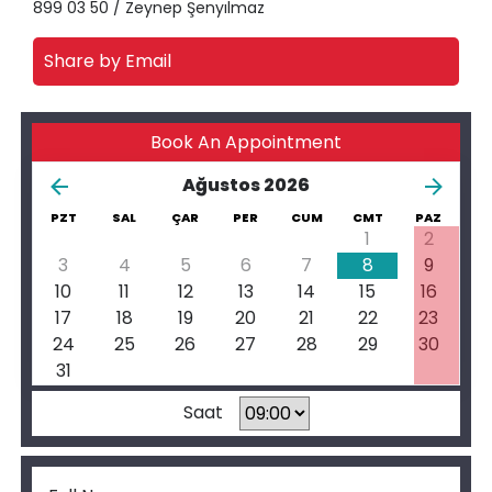
899 03 50 / Zeynep Şenyılmaz
Share by Email
Book An Appointment
Ağustos 2026
PZT
SAL
ÇAR
PER
CUM
CMT
PAZ
1
2
3
4
5
6
7
8
9
10
11
12
13
14
15
16
17
18
19
20
21
22
23
24
25
26
27
28
29
30
31
Saat