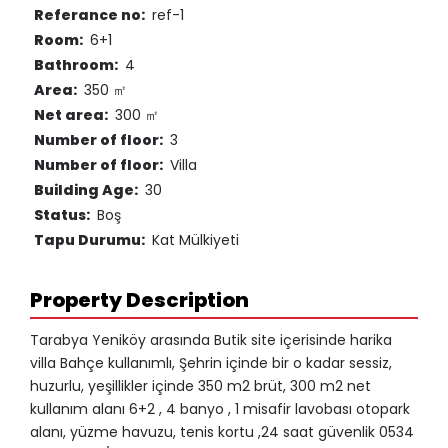
Referance no:
ref-1
Room:
6+1
Bathroom:
4
Area:
350 ㎡
Net area:
300 ㎡
Number of floor:
3
Number of floor:
Villa
Building Age:
30
Status:
Boş
Tapu Durumu:
Kat Mülkiyeti
Property Description
Tarabya Yeniköy arasında Butik site içerisinde harika
villa Bahçe kullanımlı, Şehrin içinde bir o kadar sessiz,
huzurlu, yeşillikler içinde 350 m2 brüt, 300 m2 net
kullanım alanı 6+2 , 4 banyo , 1 misafir lavobası otopark
alanı, yüzme havuzu, tenis kortu ,24 saat güvenlik 0534