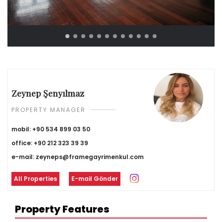
Zeynep Şenyılmaz
PROPERTY MANAGER
mobil:
+90 534 899 03 50
office:
+90 212 323 39 39
e-mail:
zeyneps@framegayrimenkul.com
All Properties
E-mail Gönder
Property Features